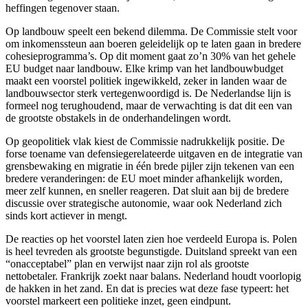
heffingen tegenover staan.
Op landbouw speelt een bekend dilemma. De Commissie stelt voor
om inkomenssteun aan boeren geleidelijk op te laten gaan in bredere
cohesieprogramma’s. Op dit moment gaat zo’n 30% van het gehele
EU budget naar landbouw. Elke krimp van het landbouwbudget
maakt een voorstel politiek ingewikkeld, zeker in landen waar de
landbouwsector sterk vertegenwoordigd is. De Nederlandse lijn is
formeel nog terughoudend, maar de verwachting is dat dit een van
de grootste obstakels in de onderhandelingen wordt.
Op geopolitiek vlak kiest de Commissie nadrukkelijk positie. De
forse toename van defensiegerelateerde uitgaven en de integratie van
grensbewaking en migratie in één brede pijler zijn tekenen van een
bredere veranderingen: de EU moet minder afhankelijk worden,
meer zelf kunnen, en sneller reageren. Dat sluit aan bij de bredere
discussie over strategische autonomie, waar ook Nederland zich
sinds kort actiever in mengt.
De reacties op het voorstel laten zien hoe verdeeld Europa is. Polen
is heel tevreden als grootste begunstigde. Duitsland spreekt van een
“onacceptabel” plan en verwijst naar zijn rol als grootste
nettobetaler. Frankrijk zoekt naar balans. Nederland houdt voorlopig
de hakken in het zand. En dat is precies wat deze fase typeert: het
voorstel markeert een politieke inzet, geen eindpunt.