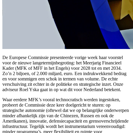
De Europese Commissie presenteerde vorige week haar voorstel
voor de nieuwe langetermijnbegroting: het Meerjarig Financieel
Kader (MFK of MFF in het Engels) voor 2028 tot en met 2034.
Zo’n 2 biljoen, of 2.000 miljard, euro. Een indrukwekkend bedrag
en voor sommigen een schok in termen van volume. De echte
verschuiving zit echter in de politieke en strategische inzet. Onze
adviseur Roel Yska gaat in op wat dit voor Nederland betekent.
Waar eerdere MFK’s vooral technocratisch werden ingestoken,
probeert de Commissie deze keer doelgericht te sturen: op
strategische autonomie (oftewel dat we op belangrijke onderwerpen
minder afhankelijk zijn van de Chinezen, Russen en ook de
Amerikanen), innovatie, defensiecapaciteit en grensoverschrijdende
infrastructuur. Tegelijk wordt het instrumentarium vereenvoudigd:
minder programma’s, meer flexibiliteit en ruimte voor