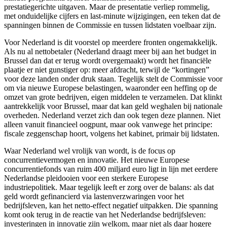
prestatiegerichte uitgaven. Maar de presentatie verliep rommelig,
met onduidelijke cijfers en last-minute wijzigingen, een teken dat de
spanningen binnen de Commissie en tussen lidstaten voelbaar zijn.
Voor Nederland is dit voorstel op meerdere fronten ongemakkelijk.
Als nu al nettobetaler (Nederland draagt meer bij aan het budget in
Brussel dan dat er terug wordt overgemaakt) wordt het financiële
plaatje er niet gunstiger op: meer afdracht, terwijl de “kortingen”
voor deze landen onder druk staan. Tegelijk stelt de Commissie voor
om via nieuwe Europese belastingen, waaronder een heffing op de
omzet van grote bedrijven, eigen middelen te verzamelen. Dat klinkt
aantrekkelijk voor Brussel, maar dat kan geld weghalen bij nationale
overheden. Nederland verzet zich dan ook tegen deze plannen. Niet
alleen vanuit financieel oogpunt, maar ook vanwege het principe:
fiscale zeggenschap hoort, volgens het kabinet, primair bij lidstaten.
Waar Nederland wel vrolijk van wordt, is de focus op
concurrentievermogen en innovatie. Het nieuwe Europese
concurrentiefonds van ruim 400 miljard euro ligt in lijn met eerdere
Nederlandse pleidooien voor een sterkere Europese
industriepolitiek. Maar tegelijk leeft er zorg over de balans: als dat
geld wordt gefinancierd via lastenverzwaringen voor het
bedrijfsleven, kan het netto-effect negatief uitpakken. Die spanning
komt ook terug in de reactie van het Nederlandse bedrijfsleven:
investeringen in innovatie zijn welkom, maar niet als daar hogere